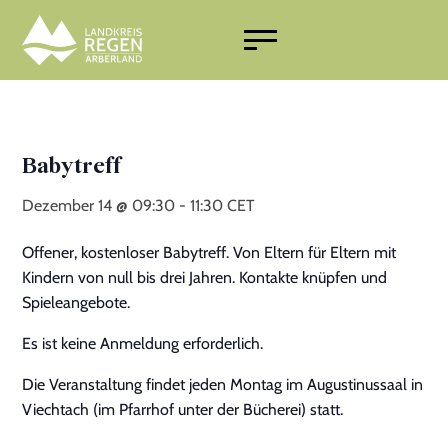
Mobilität und Verkehr
Rechtliches
Schule und Ausbildung
Wohnen
Babytreff
Menschen mit Migrationshintergrund
Dezember 14 @ 09:30
-
11:30
CET
Arbeitswelt
Beratung und Kurse
Offener, kostenloser Babytreff. Von Eltern für Eltern mit
Finanzielle Leistungen
Kindern von null bis drei Jahren. Kontakte knüpfen und
Freizeit
Spieleangebote.
Gesundheit
Es ist keine Anmeldung erforderlich.
Materielle Hilfen
Die Veranstaltung findet jeden Montag im Augustinussaal in
Viechtach (im Pfarrhof unter der Bücherei) statt.
Notfallnummern