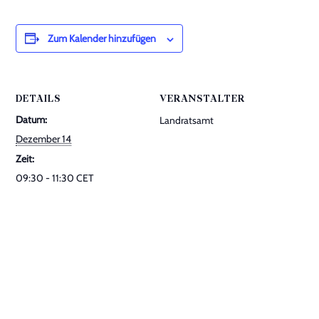
Videos
Zum Kalender hinzufügen
Veranstaltungen
Downloads
DETAILS
VERANSTALTER
Kontakt
Datum:
Landratsamt
Dezember 14
Zeit:
09:30 - 11:30
CET