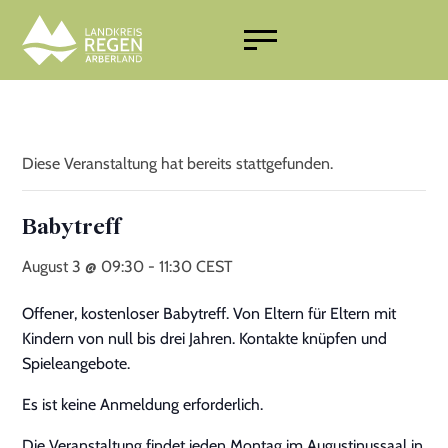
Schule und Ausbildung
Wohnen
Menschen mit Migrationshintergrund
Arbeitswelt
Diese Veranstaltung hat bereits stattgefunden.
Beratung und Kurse
Finanzielle Leistungen
Babytreff
Freizeit
Gesundheit
August 3 @ 09:30
-
11:30
CEST
Materielle Hilfen
Offener, kostenloser Babytreff. Von Eltern für Eltern mit
Kindern von null bis drei Jahren. Kontakte knüpfen und
Notfallnummern
Spieleangebote.
Videos
Es ist keine Anmeldung erforderlich.
Die Veranstaltung findet jeden Montag im Augustinussaal in