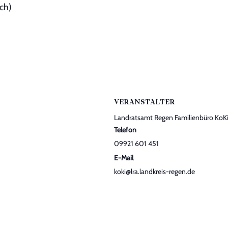
ch)
VERANSTALTER
Landratsamt Regen Familienbüro KoK
Telefon
09921 601 451
E-Mail
koki@lra.landkreis-regen.de