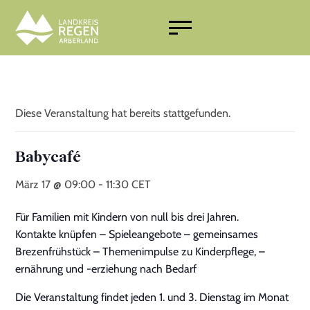
Menschen mit Migrationshintergrund
Arbeitswelt
Beratung und Kurse
Finanzielle Leistungen
Diese Veranstaltung hat bereits stattgefunden.
Freizeit
Gesundheit
Babycafé
Materielle Hilfen
März 17 @ 09:00
-
11:30
CET
Notfallnummern
Für Familien mit Kindern von null bis drei Jahren.
Kontakte knüpfen – Spieleangebote – gemeinsames
Videos
Brezenfrühstück – Themenimpulse zu Kinderpflege, –
ernährung und -erziehung nach Bedarf
Veranstaltungen
Die Veranstaltung findet jeden 1. und 3. Dienstag im Monat
Downloads