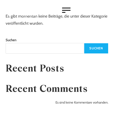
Erwachsene
Es gibt momentan keine Beiträge, die unter dieser Kategorie
Arbeitswelt
veröffentlicht wurden.
Beratung und Kurse
Finanzielle Leistungen
Suchen
Freizeit
SUCHEN
Gesundheit
Materielle Hilfen
Partnerschaft
Recent Posts
Rechtliches
Recent Comments
Senioren
Beratung und Kurse
Es sind keine Kommentare vorhanden.
Finanzielle Leistungen
Freizeit und Engagement