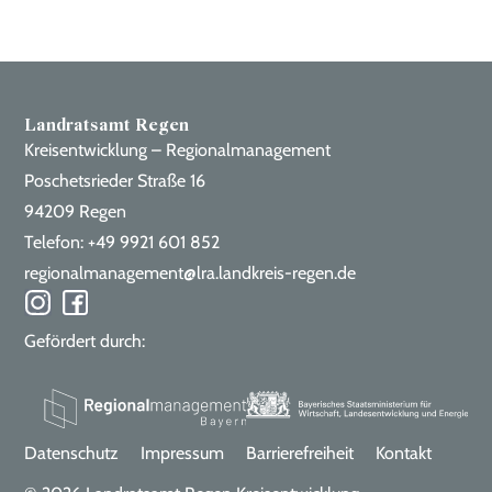
Gesundheit
Notfallmappe
Pflege und Betreuung
Rechtliches
Landratsamt Regen
Unterstützende Dienste
Kreisentwicklung – Regionalmanagement
Poschetsrieder Straße 16
94209 Regen
Menschen mit Behinderung
Telefon: +49 9921 601 852
Arbeitswelt
regionalmanagement@lra.landkreis-regen.de
Beratung und Kurse
Finanzielle Leistungen
Freizeit
Gefördert durch:
Gesundheit
Kinderbetreuung
Mobilität und Verkehr
Datenschutz
Impressum
Barrierefreiheit
Kontakt
Rechtliches
Schule und Ausbildung